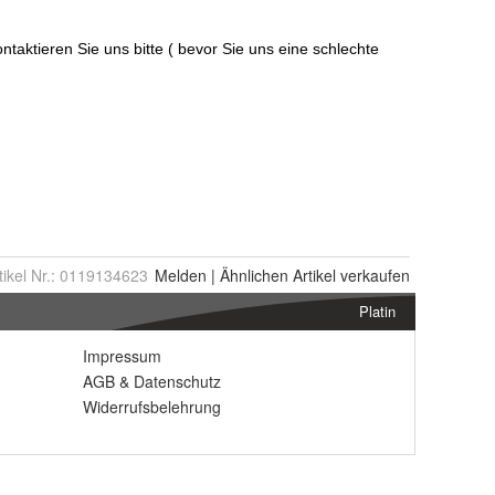
tikel Nr.:
0119134623
Melden
|
Ähnlichen
Artikel verkaufen
Platin
Impressum
AGB
&
Datenschutz
Widerrufsbelehrung