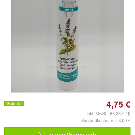
Doppelt antippen zum
vergrößern
4,75 €
Bestseller
inkl. MwSt. (63,33 € / l)
Versandkosten nur 3,00 €
In den Warenkorb