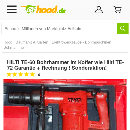
Hood
›
Baumarkt & Garten
›
Elektrowerkzeuge
›
Bohrmaschinen
›
Bohrhammer
HILTI TE-60 Bohrhammer im Koffer wie Hilti TE-
72 Garantie + Rechnung ! Sonderaktion!
4