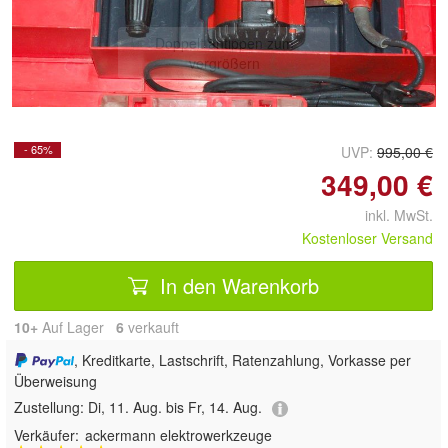
Doppelt antippen zum
vergrößern
- 65%
UVP:
995,00 €
349,00 €
inkl. MwSt.
Kostenloser Versand
In den Warenkorb
10+
Auf Lager
6
 verkauft
, Kreditkarte, Lastschrift, Ratenzahlung, Vorkasse per
Überweisung
Zustellung:
Di, 11. Aug. bis Fr, 14. Aug.
Verkäufer:
ackermann elektrowerkzeuge