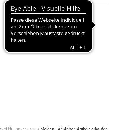
tikel Nr.:
0071104683
Melden
|
Ähnlichen
Artikel verkaufen