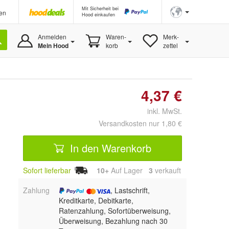
Mit Sicherheit bei
en
Hood einkaufen
Anmelden
Waren-
Merk-
Mein Hood
korb
zettel
4,37 €
inkl. MwSt.
Versandkosten nur 1,80 €
In den Warenkorb
Sofort lieferbar
10+
Auf Lager
3
 verkauft
Zahlung
, Lastschrift,
Kreditkarte, Debitkarte,
Ratenzahlung, Sofortüberweisung,
Überweisung, Bezahlung nach 30