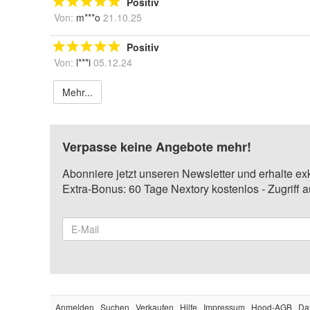
Positiv
Von:
m***o
21.10.25
Positiv
Von:
l***i
05.12.24
Mehr...
Verpasse keine Angebote mehr!
Abonniere jetzt unseren Newsletter und erhalte ex
Extra-Bonus: 60 Tage Nextory kostenlos - Zugriff 
Anmelden
Suchen
Verkaufen
Hilfe
Impressum
Hood-AGB
Da