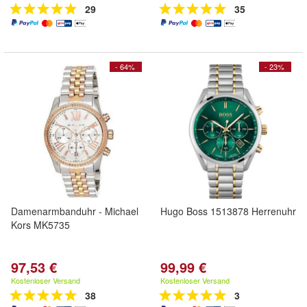
29
35
- 64%
- 23%
Damenarmbanduhr - Michael
Hugo Boss 1513878 Herrenuhr
Kors MK5735
97,53 €
99,99 €
Kostenloser Versand
Kostenloser Versand
38
3