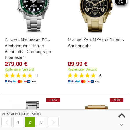
Citizen - NY0084-89EC -
Michael Kors MK5739 Damen-
Armbanduhr - Herren -
Armbanduhr
Automatik - Chronograph -
Promaster
279,00 €
89,99 €
Kostenloser Versand
Kostenloser Versand
1
6
- 67%
- 38%
44162 Artikel auf 921 Seiten
1
2
3