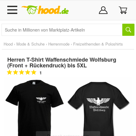
Hood
›
Mode & Schuhe
›
Herrenmode
›
Freizeithemden & Poloshirts
Herren T-Shirt Waffenschmiede Wolfsburg
(Front + Rückendruck) bis 5XL
1