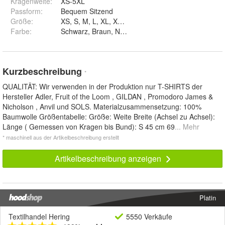
Kragenweite
:
XS-5XL
Passform
:
Bequem Sitzend
Größe
:
XS, S, M, L, XL, XXL, 3XL, 4XL und 5XL
Farbe
:
Schwarz, Braun, Navy und Forstgrün
Kurzbeschreibung
*
QUALITÄT: Wir verwenden in der Produktion nur T-SHIRTS der
Hersteller Adler, Fruit of the Loom , GILDAN , Promodoro James &
Nicholson , Anvil und SOLS. Materialzusammensetzung: 100%
Baumwolle Größentabelle: Größe: Weite Breite (Achsel zu Achsel):
Länge ( Gemessen von Kragen bis Bund): S 45 cm 69
... Mehr
* maschinell aus der Artikelbeschreibung erstellt
Artikelbeschreibung anzeigen
Platin
Textilhandel Hering
5550 Verkäufe