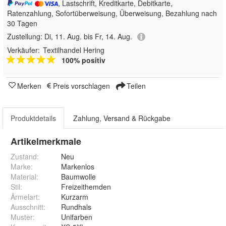
, Lastschrift, Kreditkarte, Debitkarte,
Ratenzahlung, Sofortüberweisung, Überweisung, Bezahlung nach
30 Tagen
Zustellung:
Di, 11. Aug. bis Fr, 14. Aug.
Verkäufer:
Textilhandel Hering
100% positiv
Merken
Preis vorschlagen
Teilen
Produktdetails
Zahlung, Versand & Rückgabe
Artikelmerkmale
Zustand:
Neu
Marke:
Markenlos
Material
:
Baumwolle
Stil
:
Freizeithemden
Ärmelart
:
Kurzarm
Ausschnitt
:
Rundhals
Muster
:
Unifarben