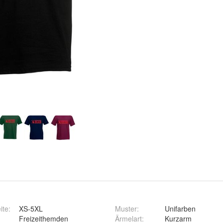
ite
:
XS-5XL
Muster
:
Unifarben
Freizeithemden
Ärmelart
:
Kurzarm