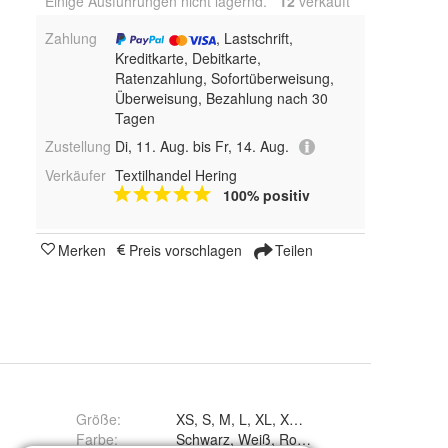
Einige Ausführungen nicht lagernd.
12
 verkauft
Zahlung
, Lastschrift,
Kreditkarte, Debitkarte,
Ratenzahlung, Sofortüberweisung,
Überweisung, Bezahlung nach 30
Tagen
Zustellung
Di, 11. Aug. bis Fr, 14. Aug.
Verkäufer
Textilhandel Hering
100% positiv
Merken
Preis vorschlagen
Teilen
Größe
:
XS, S, M, L, XL, XXL, 3XL, 4XL und 5XL
Farbe
: