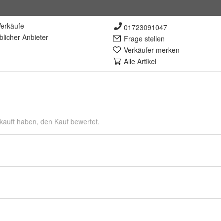
erkäufe
01723091047
lich
er Anbieter
Frage stellen
Verkäufer merken
Alle Artikel
kauft haben, den Kauf bewertet.