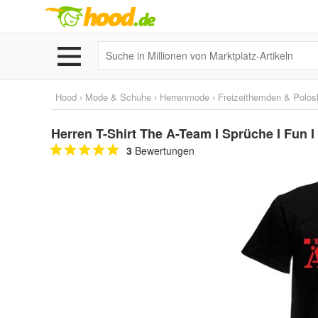
Hood
›
Mode & Schuhe
›
Herrenmode
›
Freizeithemden & Polosh
Herren T-Shirt The A-Team I Sprüche I Fun I
3
Bewertungen