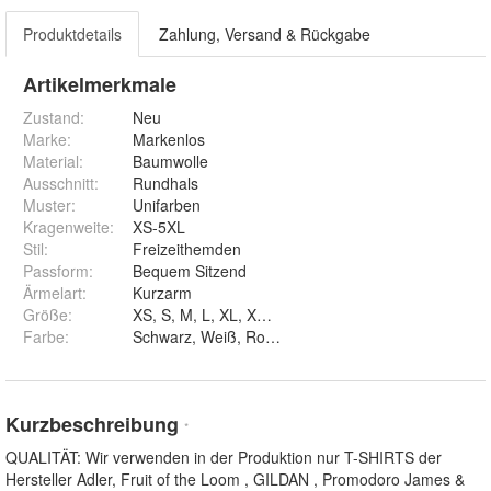
Produktdetails
Zahlung, Versand & Rückgabe
Artikelmerkmale
Zustand:
Neu
Marke:
Markenlos
Material
:
Baumwolle
Ausschnitt
:
Rundhals
Muster
:
Unifarben
Kragenweite
:
XS-5XL
Stil
:
Freizeithemden
Passform
:
Bequem Sitzend
Ärmelart
:
Kurzarm
Größe
:
XS, S, M, L, XL, XXL, 3XL, 4XL und 5XL
Farbe
:
Kurzbeschreibung
*
QUALITÄT: Wir verwenden in der Produktion nur T-SHIRTS der
Hersteller Adler, Fruit of the Loom , GILDAN , Promodoro James &