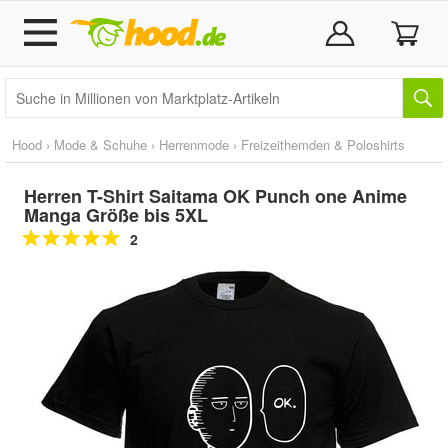
Hood
›
Mode & Schuhe
›
Herrenmode
›
Freizeithemden & Poloshirts
Herren T-Shirt Saitama OK Punch one Anime
Manga Größe bis 5XL
2