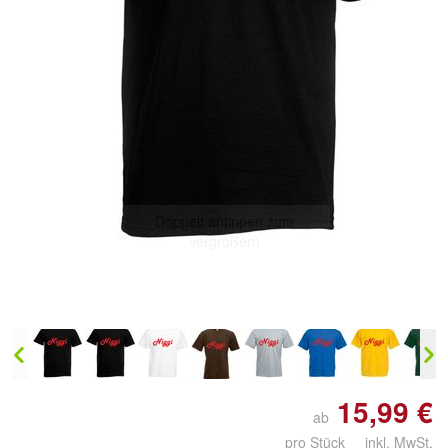
Doppelt antippen zum
vergrößern
15,99 €
ab
pro Stück inkl. MwSt.