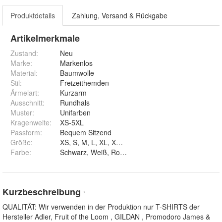
Produktdetails
Zahlung, Versand & Rückgabe
Artikelmerkmale
Zustand:
Neu
Marke:
Markenlos
Material
:
Baumwolle
Stil
:
Freizeithemden
Ärmelart
:
Kurzarm
Ausschnitt
:
Rundhals
Muster
:
Unifarben
Kragenweite
:
XS-5XL
Passform
:
Bequem Sitzend
Größe
:
XS, S, M, L, XL, XXL, 3XL, 4XL und 5XL
Farbe
:
Kurzbeschreibung
*
QUALITÄT: Wir verwenden in der Produktion nur T-SHIRTS der
Hersteller Adler, Fruit of the Loom , GILDAN , Promodoro James &