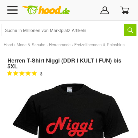
Hood
›
Mode & Schuhe
›
Herrenmode
›
Freizeithemden & Poloshirts
Herren T-Shirt Niggi (DDR I KULT I FUN) bis
5XL
3