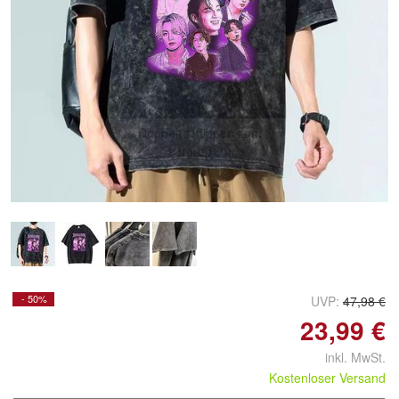
Doppelt antippen zum
vergrößern
- 50%
UVP:
47,98 €
23,99 €
inkl. MwSt.
Kostenloser Versand