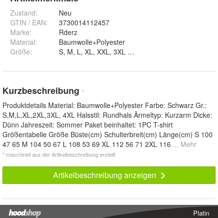
Zustand:
Neu
GTIN / EAN:
3730014112457
Marke:
Rderz
Material
:
Baumwolle+Polyester
Größe
:
S, M, L, XL, XXL, 3XL und 4XL
Kurzbeschreibung
*
Produktdetails Material: Baumwolle+Polyester Farbe: Schwarz Gr.:
S,M,L,XL,2XL,3XL, 4XL Halsstil: Rundhals Ärmeltyp: Kurzarm Dicke:
Dünn Jahreszeit: Sommer Paket beinhaltet: 1PC T-shirt
Größentabelle Größe Büste(cm) Schulterbreit(cm) Länge(cm) S 100
47 65 M 104 50 67 L 108 53 69 XL 112 56 71 2XL 116
... Mehr
* maschinell aus der Artikelbeschreibung erstellt
Artikelbeschreibung anzeigen
Platin