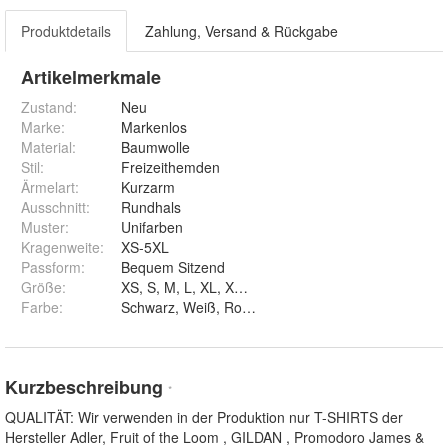
Produktdetails
Zahlung, Versand & Rückgabe
Artikelmerkmale
Zustand:
Neu
Marke:
Markenlos
Material
:
Baumwolle
Stil
:
Freizeithemden
Ärmelart
:
Kurzarm
Ausschnitt
:
Rundhals
Muster
:
Unifarben
Kragenweite
:
XS-5XL
Passform
:
Bequem Sitzend
Größe
:
XS, S, M, L, XL, XXL, 3XL, 4XL und 5XL
Farbe
:
Kurzbeschreibung
*
QUALITÄT: Wir verwenden in der Produktion nur T-SHIRTS der
Hersteller Adler, Fruit of the Loom , GILDAN , Promodoro James &