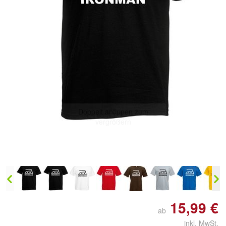
Doppelt antippen zum
vergrößern
15,99 €
ab
inkl. MwSt.