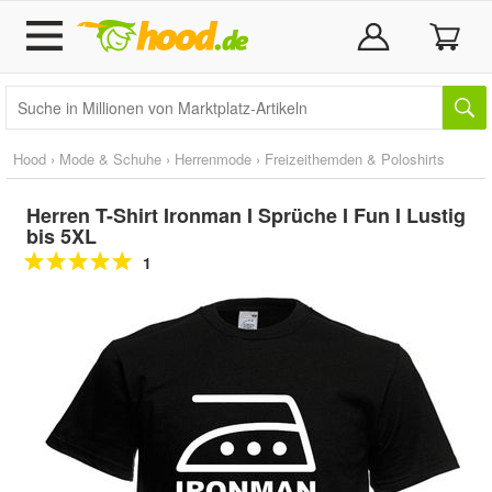
Hood
›
Mode & Schuhe
›
Herrenmode
›
Freizeithemden & Poloshirts
Herren T-Shirt Ironman I Sprüche I Fun I Lustig
bis 5XL
1