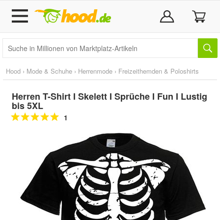
Hood
›
Mode & Schuhe
›
Herrenmode
›
Freizeithemden & Poloshirts
Herren T-Shirt I Skelett I Sprüche I Fun I Lustig
bis 5XL
1