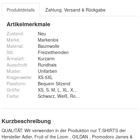
Produktdetails
Zahlung, Versand & Rückgabe
Artikelmerkmale
Zustand:
Neu
Marke:
Markenlos
Material
:
Baumwolle
Stil
:
Freizeithemden
Ärmelart
:
Kurzarm
Ausschnitt
:
Rundhals
Muster
:
Unifarben
Kragenweite
:
XS-5XL
Passform
:
Bequem Sitzend
Größe
:
XS, S, M, L, XL, XXL, 3XL, 4XL und 5XL
Farbe
:
Kurzbeschreibung
*
QUALITÄT: Wir verwenden in der Produktion nur T-SHIRTS der
Hersteller Adler, Fruit of the Loom , GILDAN , Promodoro James &