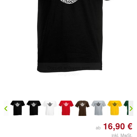
Doppelt antippen zum
vergrößern
16,90 €
ab
inkl. MwSt.