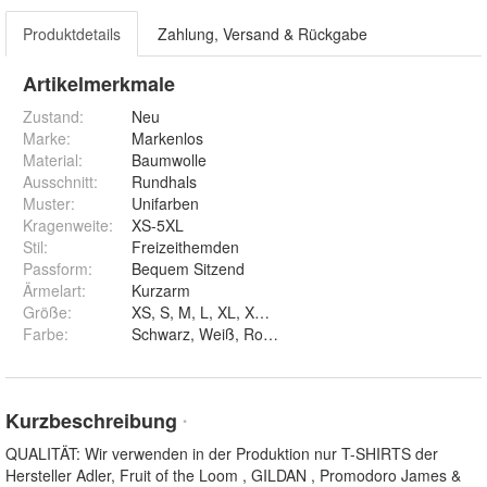
Produktdetails
Zahlung, Versand & Rückgabe
Artikelmerkmale
Zustand:
Neu
Marke:
Markenlos
Material
:
Baumwolle
Ausschnitt
:
Rundhals
Muster
:
Unifarben
Kragenweite
:
XS-5XL
Stil
:
Freizeithemden
Passform
:
Bequem Sitzend
Ärmelart
:
Kurzarm
Größe
:
XS, S, M, L, XL, XXL, 3XL, 4XL und 5XL
Farbe
:
Kurzbeschreibung
*
QUALITÄT: Wir verwenden in der Produktion nur T-SHIRTS der
Hersteller Adler, Fruit of the Loom , GILDAN , Promodoro James &