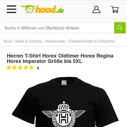
Hood
›
Mode & Schuhe
›
Herrenmode
›
Freizeithemden & Poloshirts
Herren T-Shirt Horex Oldtimer Horex Regina
Horex Imperator Größe bis 5XL
4