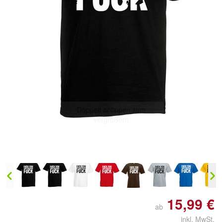
Doppelt antippen zum
vergrößern
15,99 €
ab
inkl. MwSt.