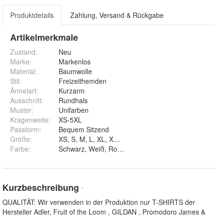
Produktdetails
Zahlung, Versand & Rückgabe
Artikelmerkmale
Zustand:
Neu
Marke:
Markenlos
Material
:
Baumwolle
Stil
:
Freizeithemden
Ärmelart
:
Kurzarm
Ausschnitt
:
Rundhals
Muster
:
Unifarben
Kragenweite
:
XS-5XL
Passform
:
Bequem Sitzend
Größe
:
XS, S, M, L, XL, XXL, 3XL, 4XL und 5XL
Farbe
:
Kurzbeschreibung
*
QUALITÄT: Wir verwenden in der Produktion nur T-SHIRTS der
Hersteller Adler, Fruit of the Loom , GILDAN , Promodoro James &