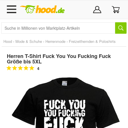
Hood
›
Mode & Schuhe
›
Herrenmode
›
Freizeithemden & Poloshirts
Herren T-Shirt Fuck You You Fucking Fuck
Größe bis 5XL
4