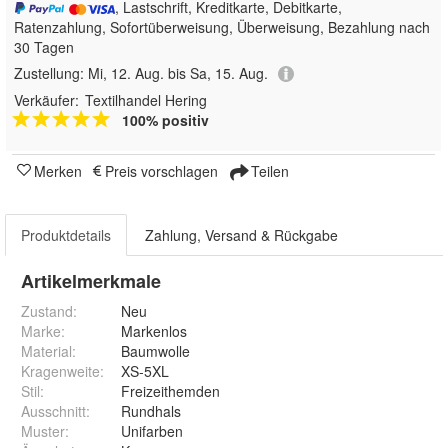
, Lastschrift, Kreditkarte, Debitkarte,
Ratenzahlung, Sofortüberweisung, Überweisung, Bezahlung nach
30 Tagen
Zustellung:
Mi, 12. Aug. bis Sa, 15. Aug.
Verkäufer:
Textilhandel Hering
100% positiv
Merken
Preis vorschlagen
Teilen
Produktdetails
Zahlung, Versand & Rückgabe
Artikelmerkmale
Zustand:
Neu
Marke:
Markenlos
Material
:
Baumwolle
Kragenweite
:
XS-5XL
Stil
:
Freizeithemden
Ausschnitt
:
Rundhals
Muster
:
Unifarben