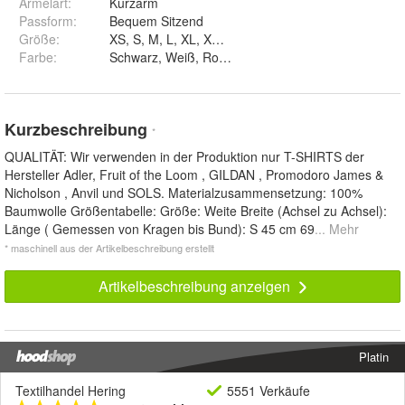
Ärmelart
:
Kurzarm
Passform
:
Bequem Sitzend
Größe
:
XS, S, M, L, XL, XXL, 3XL, 4XL und 5XL
Farbe
:
Kurzbeschreibung
*
QUALITÄT: Wir verwenden in der Produktion nur T-SHIRTS der
Hersteller Adler, Fruit of the Loom , GILDAN , Promodoro James &
Nicholson , Anvil und SOLS. Materialzusammensetzung: 100%
Baumwolle Größentabelle: Größe: Weite Breite (Achsel zu Achsel):
Länge ( Gemessen von Kragen bis Bund): S 45 cm 69
... Mehr
* maschinell aus der Artikelbeschreibung erstellt
Artikelbeschreibung anzeigen
Platin
Textilhandel Hering
5551 Verkäufe