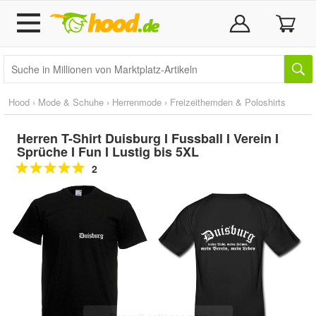
Hood
›
Mode & Schuhe
›
Herrenmode
›
Freizeithemden & Poloshirts
Herren T-Shirt Duisburg I Fussball I Verein I
Sprüche I Fun I Lustig bis 5XL
2