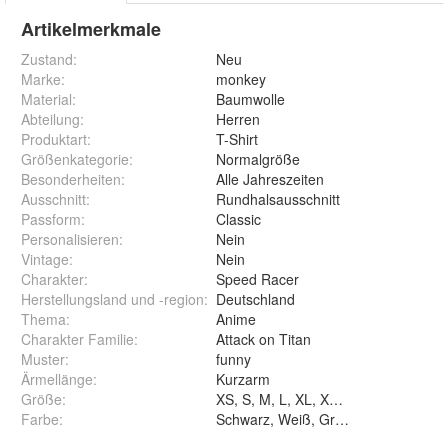
Artikelmerkmale
Zustand:
Neu
Marke:
monkey
Material
:
Baumwolle
Abteilung
:
Herren
Produktart
:
T-Shirt
Größenkategorie
:
Normalgröße
Besonderheiten
:
Alle Jahreszeiten
Ausschnitt
:
Rundhalsausschnitt
Passform
:
Classic
Personalisieren
:
Nein
Vintage
:
Nein
Charakter
:
Speed Racer
Herstellungsland und -region
:
Deutschland
Thema
:
Anime
Charakter Familie
:
Attack on Titan
Muster
:
funny
Ärmellänge
:
Kurzarm
Größe
:
XS, S, M, L, XL, XXL und 3XL
Farbe
:
Schwarz, Weiß, Grau und Blau