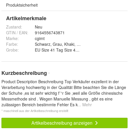
Produktsicherheit
Artikelmerkmale
Zustand:
Neu
GTIN / EAN:
9164556743871
Marke:
cgimt
Farbe
:
Grobe
:
EU Size 41 Tag Size 42, EU Size 40 Tag Size 41, E
Kurzbeschreibung
*
Product Description Beschreibung Top Verkäufer exzellent in der
Verarbeitung hochwertig in der Qualität Bitte beachten Sie die Länge
der Schuhe ,es ist sehr wichtig f¨¹r Sie ,weil alle Größe chinesische
Messmethode sind . Wegen Manuelle Messung , gibt es eine
zulässigen Bereich bestimmte Fehler Es k
... Mehr
* maschinell aus der Artikelbeschreibung erstellt
Artikelbeschreibung anzeigen