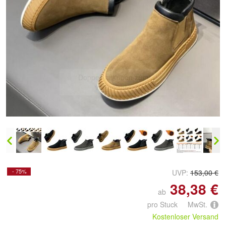
Doppelt antippen zum
vergrößern
- 75%
UVP:
153,00 €
38,38 €
ab
pro Stuck MwSt.
Kostenloser Versand