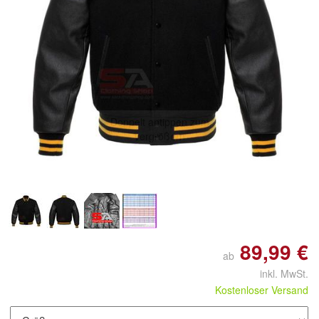
Doppelt antippen zum
vergrößern
89,99 €
ab
inkl. MwSt.
Kostenloser Versand