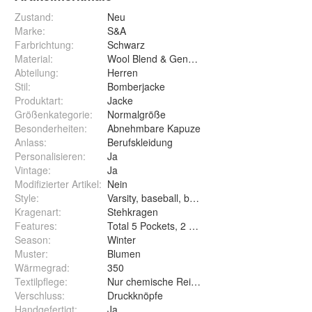
Zustand:
Neu
Marke:
S&A
Farbrichtung
:
Schwarz
Material
:
Wool Blend & Genuine Leather
Abteilung
:
Herren
Stil
:
Bomberjacke
Produktart
:
Jacke
Größenkategorie
:
Normalgröße
Besonderheiten
:
Abnehmbare Kapuze
Anlass
:
Berufskleidung
Personalisieren
:
Ja
Vintage
:
Ja
Modifizierter Artikel
:
Nein
Style
:
Varsity, baseball, bomber
Kragenart
:
Stehkragen
Features
:
Total 5 Pockets, 2 Outside, 2 Inside, 1 Mobile
Season
:
Winter
Muster
:
Blumen
Wärmegrad
:
350
Textilpflege
:
Nur chemische Reinigung
Verschluss
:
Druckknöpfe
Handgefertigt
:
Ja