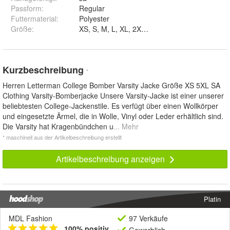
Passform
:
Regular
Futtermaterial
:
Polyester
Größe
:
XS, S, M, L, XL, 2XL, 3XL, 4XL und 5XL
Kurzbeschreibung
*
Herren Letterman College Bomber Varsity Jacke Größe XS 5XL SA
Clothing Varsity-Bomberjacke Unsere Varsity-Jacke ist einer unserer
beliebtesten College-Jackenstile. Es verfügt über einen Wollkörper
und eingesetzte Ärmel, die in Wolle, Vinyl oder Leder erhältlich sind.
Die Varsity hat Kragenbündchen u
... Mehr
* maschinell aus der Artikelbeschreibung erstellt
Artikelbeschreibung anzeigen
Platin
MDL Fashion
97 Verkäufe
100% positiv