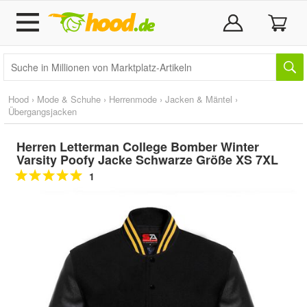
Hood
›
Mode & Schuhe
›
Herrenmode
›
Jacken & Mäntel
›
Übergangsjacken
Herren Letterman College Bomber Winter
Varsity Poofy Jacke Schwarze Größe XS 7XL
1