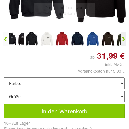
Doppelt antippen zum
vergrößern
31,99 €
ab
inkl. MwSt.
Versandkosten nur 3,90 €
In den Warenkorb
10+
Auf Lager
Einige Ausführungen nicht lagernd.
17
 verkauft