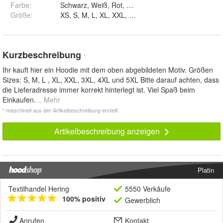
Farbe
:
Schwarz, Weiß, Rot, Navy, Blau, Braun un
Größe
:
XS, S, M, L, XL, XXL, 3XL, 4XL und 5XL
Kurzbeschreibung
*
Ihr kauft hier ein Hoodie mit dem oben abgebildeten Motiv. Größen
Sizes: S, M, L , XL, XXL, 3XL, 4XL und 5XL Bitte darauf achten, dass
die Lieferadresse immer korrekt hinterlegt ist. Viel Spaß beim
Einkaufen.
... Mehr
* maschinell aus der Artikelbeschreibung erstellt
Artikelbeschreibung anzeigen
Platin
Textilhandel Hering
5550 Verkäufe
100% positiv
Gewerblich
Anrufen
Kontakt