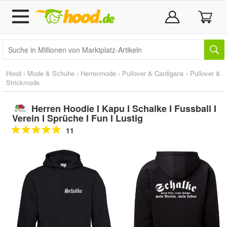
Hood
›
Mode & Schuhe
›
Herrenmode
›
Pullover & Cardigans
›
Pullover &
Strickmode
Herren Hoodie I Kapu I Schalke I Fussball I
Verein I Sprüche I Fun I Lustig
11