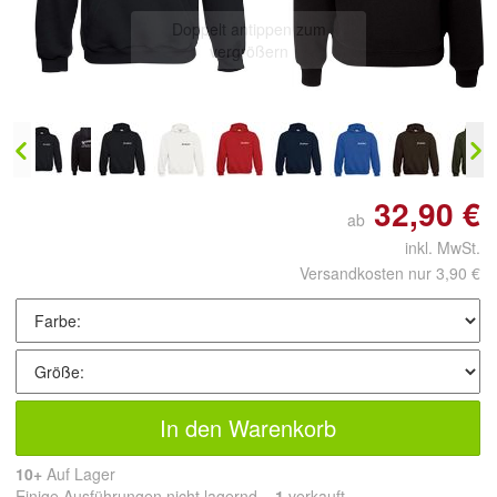
Doppelt antippen zum
vergrößern
32,90 €
ab
inkl. MwSt.
Versandkosten nur 3,90 €
In den Warenkorb
10+
Auf Lager
Einige Ausführungen nicht lagernd.
1
 verkauft