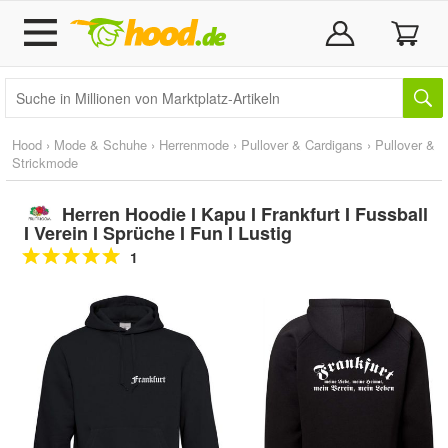
Hood
›
Mode & Schuhe
›
Herrenmode
›
Pullover & Cardigans
›
Pullover &
Strickmode
Herren Hoodie I Kapu I Frankfurt I Fussball
I Verein I Sprüche I Fun I Lustig
1