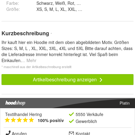
Farbe
:
Schwarz, Weiß, Rot, Navy, Blau, Braun un
Größe
:
XS, S, M, L, XL, XXL, 3XL, 4XL und 5XL
Kurzbeschreibung
*
Ihr kauft hier ein Hoodie mit dem oben abgebildeten Motiv. Größen
Sizes: S, M, L , XL, XXL, 3XL, 4XL und 5XL Bitte darauf achten, dass
die Lieferadresse immer korrekt hinterlegt ist. Viel Spaß beim
Einkaufen.
... Mehr
* maschinell aus der Artikelbeschreibung erstellt
Artikelbeschreibung anzeigen
Platin
Textilhandel Hering
5550 Verkäufe
100% positiv
Gewerblich
Anrufen
Kontakt