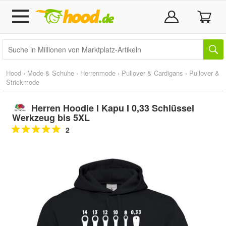
Hood
›
Mode & Schuhe
›
Herrenmode
›
Pullover & Cardigans
›
Pullover &
Strickmode
Herren Hoodie I Kapu I 0,33 Schlüssel
Werkzeug bis 5XL
2