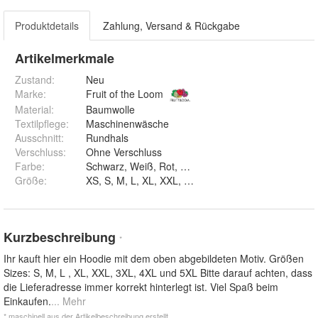
Produktdetails
Zahlung, Versand & Rückgabe
Artikelmerkmale
Zustand:
Neu
Marke:
Fruit of the Loom
Material
:
Baumwolle
Textilpflege
:
Maschinenwäsche
Ausschnitt
:
Rundhals
Verschluss
:
Ohne Verschluss
Farbe
:
Schwarz, Weiß, Rot, Navy, Blau, Braun un
Größe
:
XS, S, M, L, XL, XXL, 3XL, 4XL und 5XL
Kurzbeschreibung
*
Ihr kauft hier ein Hoodie mit dem oben abgebildeten Motiv. Größen
Sizes: S, M, L , XL, XXL, 3XL, 4XL und 5XL Bitte darauf achten, dass
die Lieferadresse immer korrekt hinterlegt ist. Viel Spaß beim
Einkaufen.
... Mehr
* maschinell aus der Artikelbeschreibung erstellt