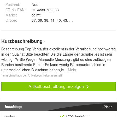
Zustand:
Neu
GTIN / EAN:
9164556762063
Marke:
cgimt
Grobe
:
37, 39, 38, 41, 40, 43, 42, 45, 44 und 46
Kurzbeschreibung
*
Beschreibung Top Verkäufer exzellent in der Verarbeitung hochwertig
in der Qualität Bitte beachten Sie die Länge der Schuhe ,es ist sehr
wichtig f¨¹r Sie Wegen Manuelle Messung , gibt es eine zulässigen
Bereich bestimmte Fehler Es kann wenig Farbenunterschied in
unterschiedlichen Bildschirm haben,Ic
... Mehr
* maschinell aus der Artikelbeschreibung erstellt
Artikelbeschreibung anzeigen
Platin
cgshop
1703 Verkäufe