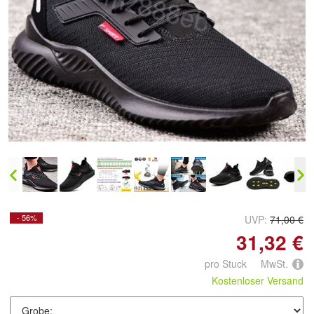
Doppelt antippen zum
vergrößern
- 56%
UVP:
71,00 €
31,32 €
pro Stuck MwSt.
Kostenloser Versand