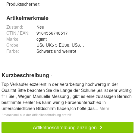
Produktsicherheit
Artikelmerkmale
Zustand:
Neu
GTIN / EAN:
9164556748517
Marke:
cgimt
Grobe
:
US6 UK5 5 EU38, US6 5 UK6 EU39, US7 UK6 5 EU
Farbe
:
Schwarz und weinrot
Kurzbeschreibung
*
Top Verkäufer exzellent in der Verarbeitung hochwertig in der
Qualität Bitte beachten Sie die Länge der Schuhe ,es ist sehr wichtig
f¨¹r Sie , Wegen Manuelle Messung , gibt es eine zulässigen Bereich
bestimmte Fehler Es kann wenig Farbenunterschied in
unterschiedlichen Bildschirm haben,Ich hoffe,das
... Mehr
* maschinell aus der Artikelbeschreibung erstellt
Artikelbeschreibung anzeigen