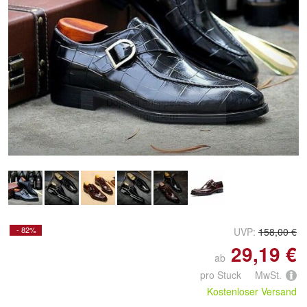
Doppelt antippen zum
vergrößern
- 82%
UVP:
158,00 €
29,19 €
ab
pro Stuck MwSt.
Kostenloser Versand