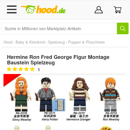
Hood
›
Baby & Kleinkind
›
Spielzeug
›
Puppen & Plüschtiere
Hermine Ron Fred George Figur Montage
Baustein Spielzeug
1