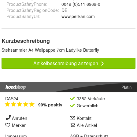
ProductSafetyPhone
:
0049 (0)511 6969-0
ProductSafetyRegionCode
:
DE
ProductSafetyUrl
:
www.pelikan.com
Kurzbeschreibung
Stehsammler A4 Wellpappe 7cm Ladylike Butterfly
Artikelbeschreibung anzeigen
Platin
DAS24
3382 Verkäufe
99% positiv
Gewerblich
Anrufen
Kontakt
Merken
Alle Artikel
Impressum
AGB
&
Datenschutz