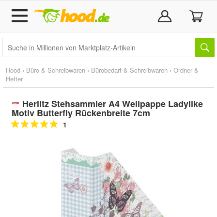
Hood
›
Büro & Schreibwaren
›
Bürobedarf & Schreibwaren
›
Ordner &
Hefter
Herlitz Stehsammler A4 Wellpappe Ladylike
Motiv Butterfly Rückenbreite 7cm
1