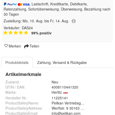
, Lastschrift, Kreditkarte, Debitkarte,
Ratenzahlung, Sofortüberweisung, Überweisung, Bezahlung nach
30 Tagen
Zustellung:
Mo, 10. Aug. bis Fr, 14. Aug.
Verkäufer:
DAS24
99% positiv
Merken
Teilen
Produktdetails
Zahlung, Versand & Rückgabe
Artikelmerkmale
Zustand:
Neu
GTIN / EAN:
4008110441320
Marke:
Herlitz
Hersteller Nr.:
11225141
ProductSafetyName
:
Pelikan Vertriebsgesellschaft mbH & C
ProductSafetyAddress
:
Werftstr. 9 30163 Hannover
ProductSafetyEmail
:
info@pelikan.com