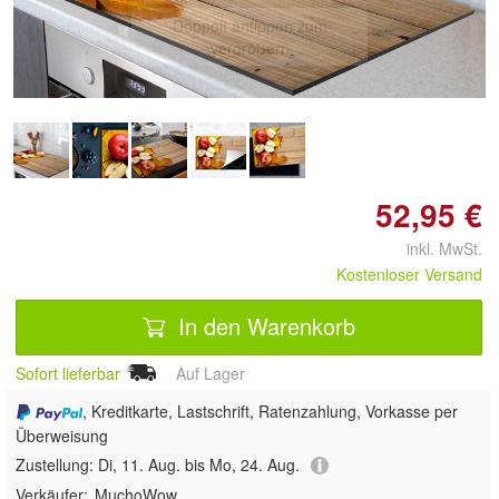
Doppelt antippen zum
vergrößern
52,95 €
inkl. MwSt.
Kostenloser Versand
In den Warenkorb
Sofort lieferbar
Auf Lager
, Kreditkarte, Lastschrift, Ratenzahlung, Vorkasse per
Überweisung
Zustellung:
Di, 11. Aug. bis Mo, 24. Aug.
Verkäufer:
MuchoWow