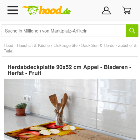
Hood
›
Haushalt & Küche
›
Elektrogeräte
›
Backöfen & Herde
›
Zubehör &
Teile
Herdabdeckplatte 90x52 cm Appel - Bladeren -
Herfst - Fruit