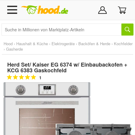
Hood
›
Haushalt & Küche
›
Elektrogeräte
›
Backöfen & Herde
›
Kochfelder
›
Gasherde
Herd Set/ Kaiser EG 6374 w/ Einbaubackofen +
KCG 6383 Gaskochfeld
1