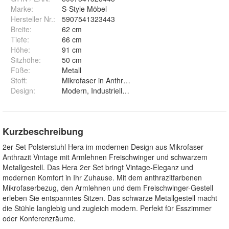
Marke:
S-Style Möbel
Hersteller Nr.:
5907541323443
Breite
:
62 cm
Tiefe
:
66 cm
Höhe
:
91 cm
Sitzhöhe
:
50 cm
Füße
:
Metall
Stoff
:
Mikrofaser in Anthrazit Vintage
Design
:
Modern, Industriell, Elegant, Japandi
Kurzbeschreibung
2er Set Polsterstuhl Hera im modernen Design aus Mikrofaser
Anthrazit Vintage mit Armlehnen Freischwinger und schwarzem
Metallgestell. Das Hera 2er Set bringt Vintage-Eleganz und
modernen Komfort in Ihr Zuhause. Mit dem anthrazitfarbenen
Mikrofaserbezug, den Armlehnen und dem Freischwinger-Gestell
erleben Sie entspanntes Sitzen. Das schwarze Metallgestell macht
die Stühle langlebig und zugleich modern. Perfekt für Esszimmer
oder Konferenzräume.