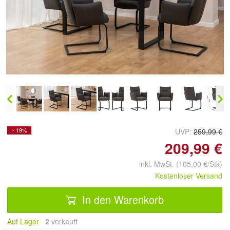
Doppelt antippen zum
vergrößern
- 19%
UVP:
259,99 €
209,99 €
inkl. MwSt. (105,00 €/Stk)
Kostenloser Versand
In den Warenkorb
Auf Lager
2
 verkauft