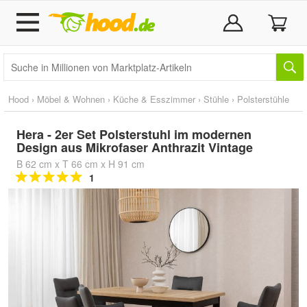
Hood
›
Möbel & Wohnen
›
Küche & Esszimmer
›
Stühle
›
Polsterstühle
Hera - 2er Set Polsterstuhl im modernen
Design aus Mikrofaser Anthrazit Vintage
B 62 cm x T 66 cm x H 91 cm
1