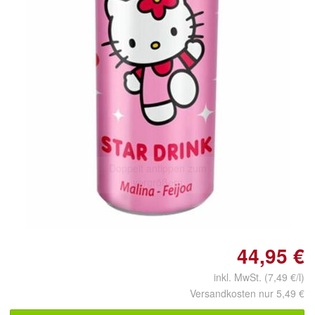
Doppelt antippen zum
vergrößern
44,95 €
inkl. MwSt. (7,49 €/l)
Versandkosten nur 5,49 €