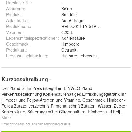
Hersteller Nr.:
.
Allergene
:
Keine
Produkt
:
Softdrink
Ablaufdatum
:
Auf Anfrage
Produktname
:
HELLO KITTY STAR DRINK
Volumen
:
0,25 L
Lebensmittelspezifikationen
:
Kohlensäure
Geschmack
:
Himbeere
Produktart
:
Getränk
Lebensmittelabteilung
:
Haltbare Lebensmittel
Kurzbeschreibung
*
Der Pfand ist im Preis inbegriffen EINWEG Pfand
Verkehrsbezeichnung Kohlensäurehaltiges Erfrischungsgetränk mit
Himbeer und Feijoa-Aromen und Vitamine. Geschmack: Himbeer -
Feijoa Zutatenverzeichnis Firmenanschrift Zutaten: Wasser, Zucker,
Kohlensäure, Säuerungsmittel Citronensäure. Himbeer und Feij
...
Mehr
* maschinell aus der Artikelbeschreibung erstellt