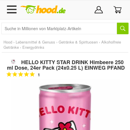
Hood
›
Lebensmittel & Genuss
›
Getränke & Spirituosen
›
Alkoholfreie
Getränke
›
Energydrinks
HELLO KITTY STAR DRINK Himbeere 250
ml Dose, 24er Pack (24x0.25 L) EINWEG PFAND
1