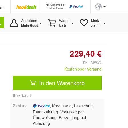
Mit Sicherheit bei
en
Hood einkaufen
Anmelden
Waren-
Merk-
Mein Hood
korb
zettel
229,40 €
inkl. MwSt.
Kostenloser Versand
In den Warenkorb
6
 verkauft
Zahlung
, Kreditkarte, Lastschrift,
Ratenzahlung, Vorkasse per
Überweisung, Barzahlung bei
Abholung