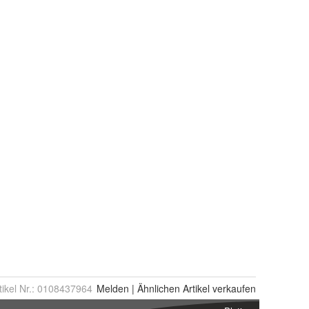
tikel Nr.:
0108437964
Melden
|
Ähnlichen
Artikel verkaufen