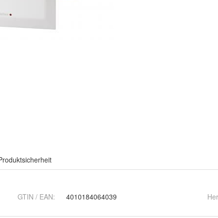
Produktsicherheit
GTIN / EAN:
4010184064039
Her