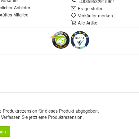
Verkäufe
+49359532915901
lich
er Anbieter
Frage stellen
rüft
es Mitglied
Verkäufer merken
Alle Artikel
34664
e Produktrezension für dieses Produkt abgegeben.
.
Verfassen Sie jetzt eine Produktrezension
.
sen