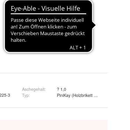
Aschegehalt
:
? 1,0
225-3
Typ
:
PiniKay (Holzbrikett mit Loch)