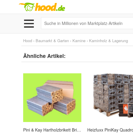
Hood
›
Baumarkt & Garten
›
Kamine
›
Kaminholz & Lagerung
Ähnliche Artikel:
Pini & Kay Hartholzbrikett Briketts EICHE 3 x 10 kg Holzbrikett PiniKay 30 kg