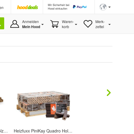
Mit Sicherheit bei
en
Hood einkaufen
Anmelden
Waren-
Merk-
Mein Hood
korb
zettel
Holzbriketts PiniKay Hartholzbriketts - Kaminbriketts Briketts Kamin Ofen Grill
Heizfuxx PiniKay Quadro Holzbriketts Hartholz 10kg x 30 Gebinde 300kg 30er Palette