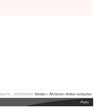
tikel Nr.:
0069586893
Melden
|
Ähnlichen
Artikel verkaufen
Platin