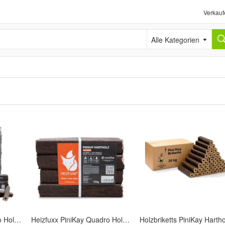
Verkauf
Alle Kategorien
Heizfuxx PiniKay Quadro Holzbriketts Hartholz 10kg x 96 Gebinde 960kg Palette
Heizfuxx PiniKay Quadro Holzbriketts Hartholz 10kg x 2 Gebinde 20kg