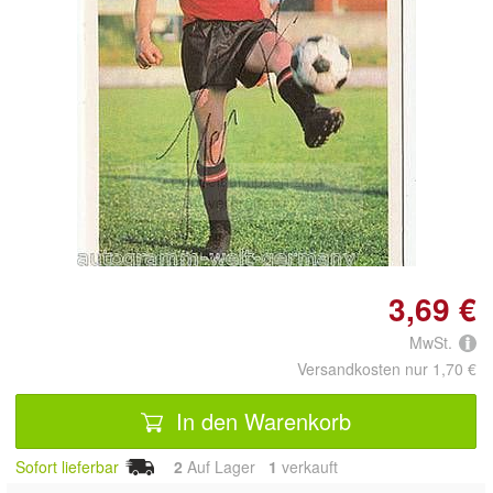
Doppelt antippen zum
vergrößern
3,69 €
MwSt.
Versandkosten nur 1,70 €
In den Warenkorb
Sofort lieferbar
2
Auf Lager
1
 verkauft