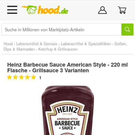
Hood
›
Lebensmittel & Genuss
›
Lebensmittel & Spezialitäten
›
Soßen,
Dips & Marinaden
›
Ketchup & Grillsaucen
Heinz Barbecue Sauce American Style - 220 ml
Flasche - Grillsauce 3 Varianten
1