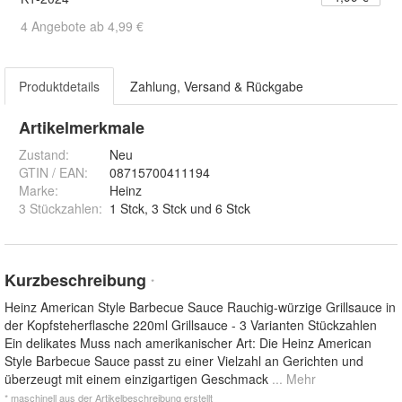
4 Angebote ab 4,99 €
Produktdetails
Zahlung, Versand & Rückgabe
Artikelmerkmale
Zustand:
Neu
GTIN / EAN:
08715700411194
Marke:
Heinz
3 Stückzahlen
:
1 Stck, 3 Stck und 6 Stck
Kurzbeschreibung
*
Heinz American Style Barbecue Sauce Rauchig-würzige Grillsauce in
der Kopfsteherflasche 220ml Grillsauce - 3 Varianten Stückzahlen
Ein delikates Muss nach amerikanischer Art: Die Heinz American
Style Barbecue Sauce passt zu einer Vielzahl an Gerichten und
überzeugt mit einem einzigartigen Geschmack
... Mehr
* maschinell aus der Artikelbeschreibung erstellt