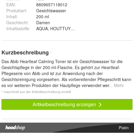
EAN
:
8809657118012
Produktart
:
Gesichtswasser
Inhalt
:
200 ml
Geschlecht
:
Damen
Inhaltsstoffe
:
AQUA, HOUTTUYNIA CORDATA EXTRACT, GLYCER
Kurzbeschreibung
*
Das Abib Heartleaf Calming Toner ist ein Gesichtswasser für die
Gesichtspflege in der 200-ml-Flasche. Es gehört zur Heartleaf-
Pflegeserie von Abib und ist zur Anwendung nach der
Gesichtsreinigung vorgesehen. Als vorbereitender Pflegeschritt kann
es vor weiteren Produkten der Hautpflege verwendet wer
... Mehr
* maschinell aus der Artikelbeschreibung erstellt
Artikelbeschreibung anzeigen
Platin