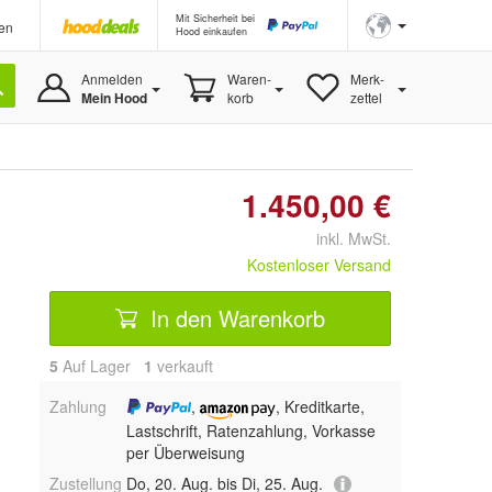
Mit Sicherheit bei
en
Hood einkaufen
Anmelden
Waren-
Merk-
Mein Hood
korb
zettel
1.450,00 €
inkl. MwSt.
Kostenloser Versand
In den Warenkorb
5
Auf Lager
1
 verkauft
Zahlung
,
, Kreditkarte,
Lastschrift, Ratenzahlung, Vorkasse
per Überweisung
Zustellung
Do, 20. Aug. bis Di, 25. Aug.