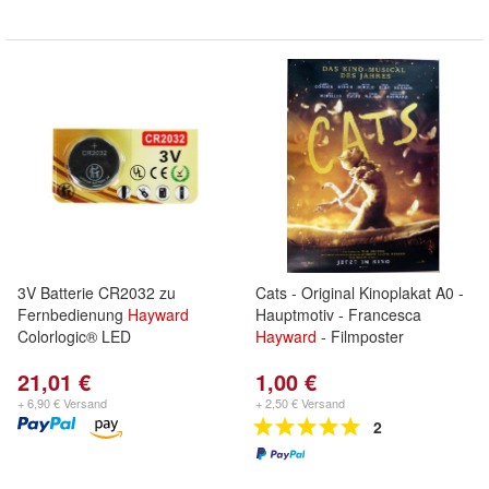
3V Batterie CR2032 zu
Cats - Original Kinoplakat A0 -
Fernbedienung
Hayward
Hauptmotiv - Francesca
Colorlogic® LED
Hayward
- Filmposter
21,01 €
1,00 €
+ 6,90 € Versand
+ 2,50 € Versand
2