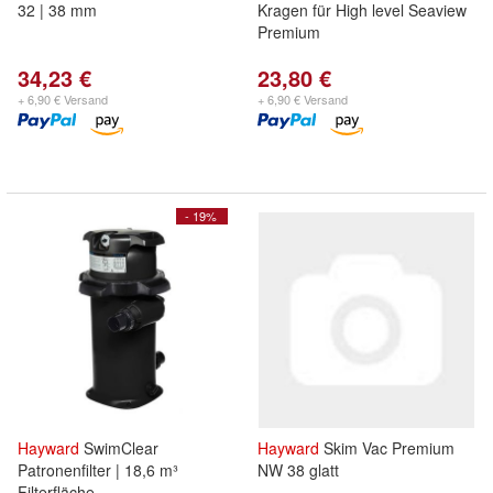
32 | 38 mm
Kragen für High level Seaview
Premium
34,23 €
23,80 €
+ 6,90 € Versand
+ 6,90 € Versand
- 19%
Hayward
SwimClear
Hayward
Skim Vac Premium
Patronenfilter | 18,6 m³
NW 38 glatt
Filterfläche