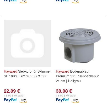
Hayward
Siebkorb für Skimmer
Hayward
Bodenablauf
SP 1090 | SP1096 | SP1097
Premium für Folienbecken Ø
21 cm | Hellgrau
22,89 €
38,08 €
+ 6,90 € Versand
+ 6,90 € Versand