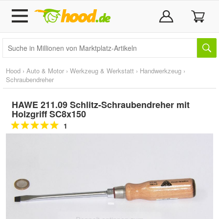
Hood
›
Auto & Motor
›
Werkzeug & Werkstatt
›
Handwerkzeug
›
Schraubendreher
HAWE 211.09 Schlitz-Schraubendreher mit
Holzgriff SC8x150
1