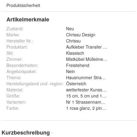
Produktsicherheit
Artikelmerkmale
Zustand:
Neu
Marke:
Chrissu Design
Hersteller Nr.:
Chrissu
Produktart
:
Aufkleber Transfer Abziebild
Stil
:
Klassisch
Zimmer
:
Mistkübel Mülleimer Haustüre Briefk
Besonderheiten
:
Freistehend
Angebotspaket
:
Nein
Thema
:
Hausnummer Strassennemen Strass
Herstellungsland und -region
:
Österreich
Material
:
wetterfester Kunsstoff
Größe
:
15 cm, 5 cm und 10 cm
Varianten
:
Farbe
:
Kurzbeschreibung
*