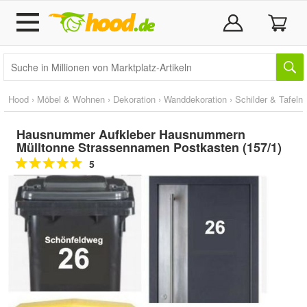
Hood
›
Möbel & Wohnen
›
Dekoration
›
Wanddekoration
›
Schilder & Tafeln
Hausnummer Aufkleber Hausnummern
Mülltonne Strassennamen Postkasten (157/1)
5