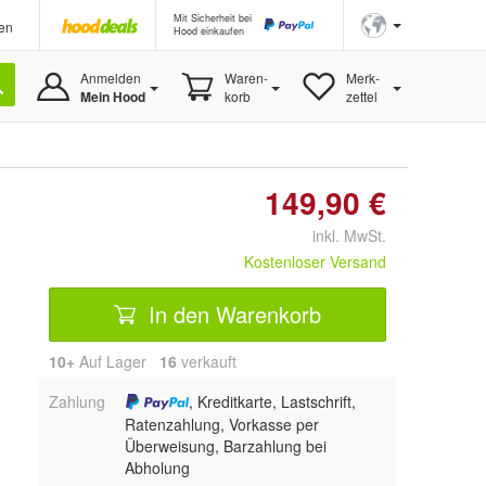
Mit Sicherheit bei
en
Hood einkaufen
Anmelden
Waren-
Merk-
Mein Hood
korb
zettel
149,90 €
inkl. MwSt.
Kostenloser Versand
In den Warenkorb
10+
Auf Lager
16
 verkauft
Zahlung
, Kreditkarte, Lastschrift,
Ratenzahlung, Vorkasse per
Überweisung, Barzahlung bei
Abholung