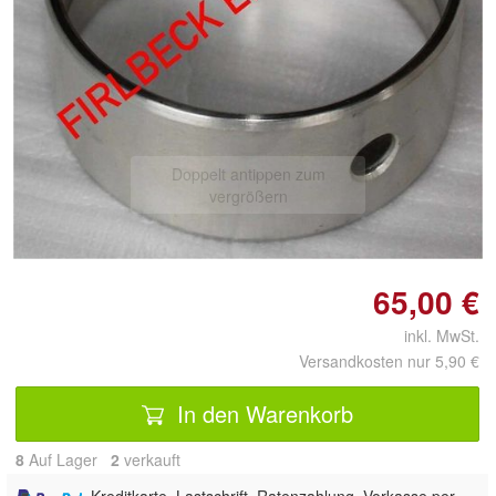
Doppelt antippen zum
vergrößern
65,00 €
inkl. MwSt.
Versandkosten nur 5,90 €
In den Warenkorb
8
Auf Lager
2
 verkauft