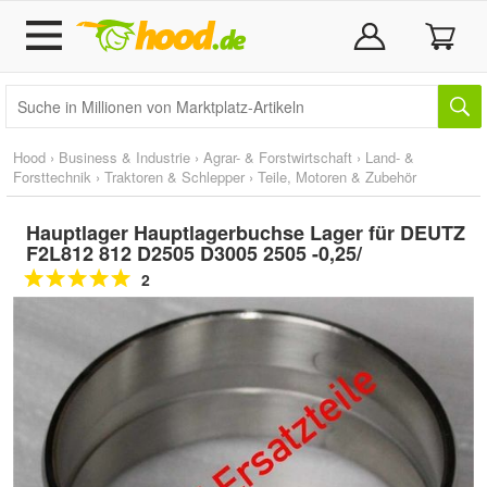
Hood
›
Business & Industrie
›
Agrar- & Forstwirtschaft
›
Land- &
Forsttechnik
›
Traktoren & Schlepper
›
Teile, Motoren & Zubehör
Hauptlager Hauptlagerbuchse Lager für DEUTZ
F2L812 812 D2505 D3005 2505 -0,25/
2