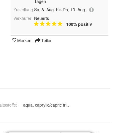
Tagen
Zustellung
Sa, 8. Aug. bis Do, 13. Aug.
Verkäufer
Neuerts
100% positiv
Merken
Teilen
altsstoffe
:
aqua, caprylic/capric triglyceride, isopropyl myristate, but