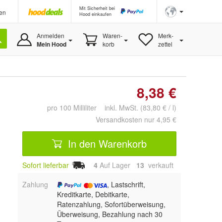
Mit Sicherheit bei
en
Hood einkaufen
Anmelden
Waren-
Merk-
Mein Hood
korb
zettel
8,38 €
pro 100 Milliliter inkl. MwSt. (83,80 € / l)
Versandkosten nur 4,95 €
In den Warenkorb
Sofort lieferbar
4
Auf Lager
13
 verkauft
Zahlung
, Lastschrift,
Kreditkarte, Debitkarte,
Ratenzahlung, Sofortüberweisung,
Überweisung, Bezahlung nach 30