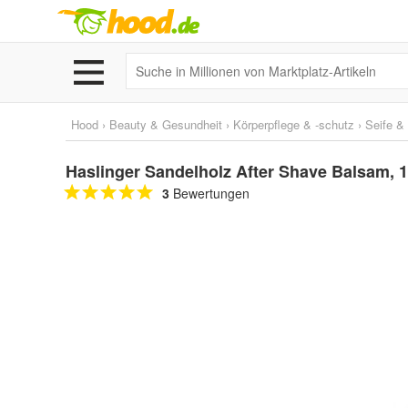
Hood
›
Beauty & Gesundheit
›
Körperpflege & -schutz
›
Seife &
Haslinger Sandelholz After Shave Balsam, 10
3
Bewertungen