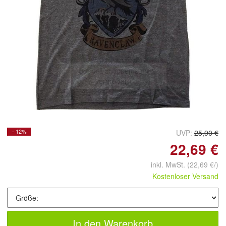
Doppelt antippen zum
vergrößern
- 12%
UVP:
25,90 €
22,69 €
inkl. MwSt.
(22,69 €/)
Kostenloser Versand
In den Warenkorb