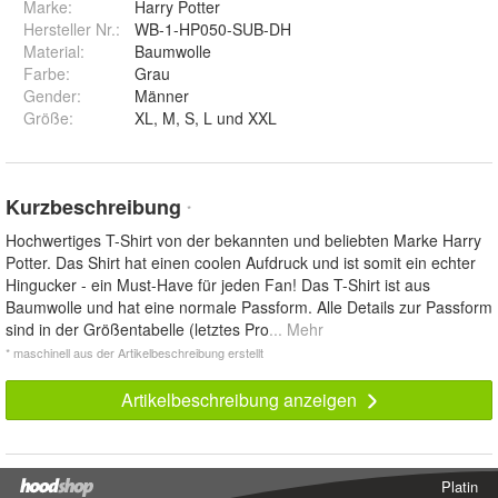
Marke:
Harry Potter
Hersteller Nr.:
WB-1-HP050-SUB-DH
Material
:
Baumwolle
Farbe
:
Grau
Gender
:
Männer
Größe
:
XL, M, S, L und XXL
Kurzbeschreibung
*
Hochwertiges T-Shirt von der bekannten und beliebten Marke Harry
Potter. Das Shirt hat einen coolen Aufdruck und ist somit ein echter
Hingucker - ein Must-Have für jeden Fan! Das T-Shirt ist aus
Baumwolle und hat eine normale Passform. Alle Details zur Passform
sind in der Größentabelle (letztes Pro
... Mehr
* maschinell aus der Artikelbeschreibung erstellt
Artikelbeschreibung anzeigen
Platin