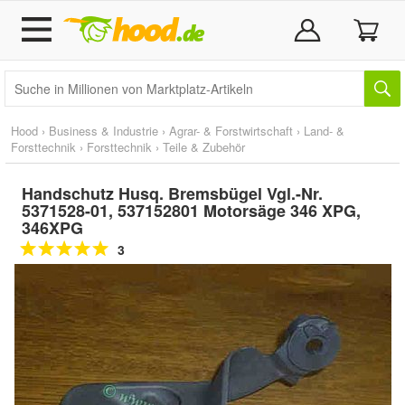
Hood
›
Business & Industrie
›
Agrar- & Forstwirtschaft
›
Land- &
Forsttechnik
›
Forsttechnik
›
Teile & Zubehör
Handschutz Husq. Bremsbügel Vgl.-Nr.
5371528-01, 537152801 Motorsäge 346 XPG,
346XPG
3