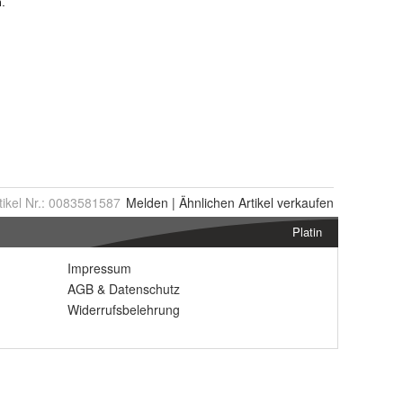
tikel Nr.:
0083581587
Melden
|
Ähnlichen
Artikel verkaufen
Platin
Impressum
AGB
&
Datenschutz
Widerrufsbelehrung