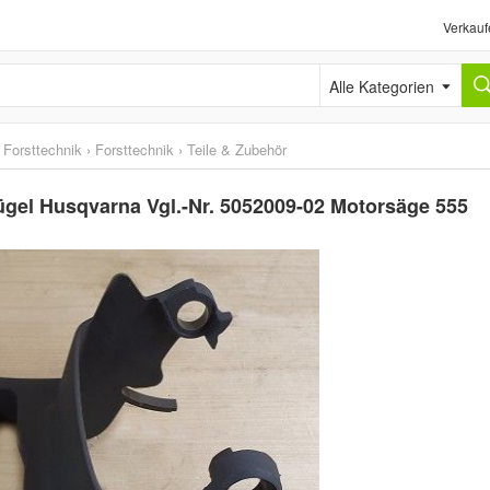
Verkauf
Alle Kategorien
 Forsttechnik
›
Forsttechnik
›
Teile & Zubehör
el Husqvarna Vgl.-Nr. 5052009-02 Motorsäge 555