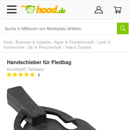
Hood
›
Business & Industrie
›
Agrar- & Forstwirtschaft
›
Land- &
Forsttechnik
›
Sä- & Pflanztechnik
›
Teile & Zubehör
Handschieber für Fledbag
Kunststoff / Schwarz
1