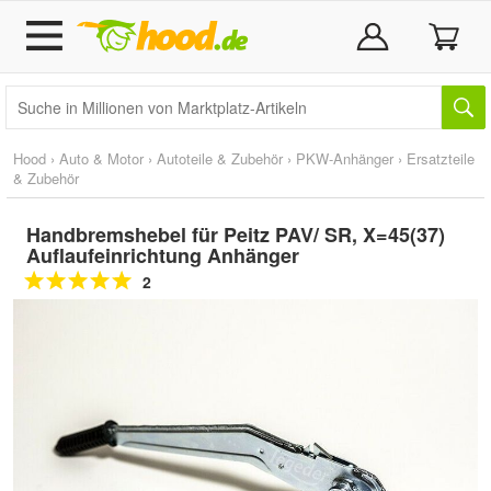
Hood
›
Auto & Motor
›
Autoteile & Zubehör
›
PKW-Anhänger
›
Ersatzteile
& Zubehör
Handbremshebel für Peitz PAV/ SR, X=45(37)
Auflaufeinrichtung Anhänger
2