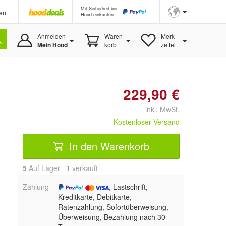
Mit Sicherheit bei
en
Hood einkaufen
Anmelden
Waren-
Merk-
Mein Hood
korb
zettel
229,90 €
inkl. MwSt.
Kostenloser Versand
In den Warenkorb
5
Auf Lager
1
 verkauft
Zahlung
, Lastschrift,
Kreditkarte, Debitkarte,
Ratenzahlung, Sofortüberweisung,
Überweisung, Bezahlung nach 30