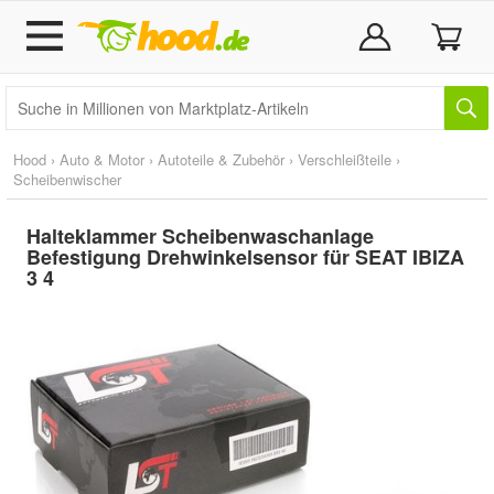
Hood
›
Auto & Motor
›
Autoteile & Zubehör
›
Verschleißteile
›
Scheibenwischer
Halteklammer Scheibenwaschanlage
Befestigung Drehwinkelsensor für SEAT IBIZA
3 4