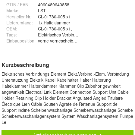
GTIN / EAN:
4060489640858
Marke:
LST
Hersteller Nr.:
CL-01780-005 x1
Lieferumfang
:
1x Halteklammer
OEM
:
CL-01780-005 x1,
Tags
:
Elektrisches Verbindungs Element Elekt.Verbind.-
Einbauposition
:
vorne vornescheibe Scheibenwischanlage
Kurzbeschreibung
Elektrisches Verbindungs Element Elekt.Verbind.-Elem. Verbindung
Unterstützung Elektrik Kabel Kabelhalter Halter Halterung
Halteklammer Halterklammer Klammer Clip Zubehör gewinkelt
angewinkelt Electrical Link Element Connection Support Unit Cable
Holder Retaining Clip Holder Bracket Angulated Angled Titulaire
Électrique Lien Câble Soutien Agrafe de Retenue Support de
Support incliné Scheibenwischanlage Scheibenwaschanlage Scheibe
Scheibenwaschanlagensystem System Waschanlagensystem Pumpe
Le