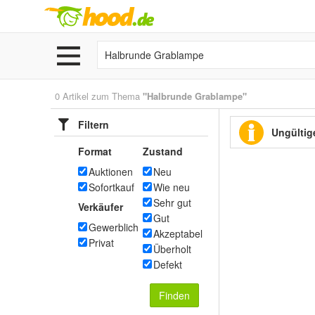
0 Artikel zum Thema
"Halbrunde Grablampe"
Filtern
Ungültige
Format
Zustand
Auktionen
Neu
Sofortkauf
Wie neu
Sehr gut
Verkäufer
Gut
Gewerblich
Akzeptabel
Privat
Überholt
Defekt
Finden