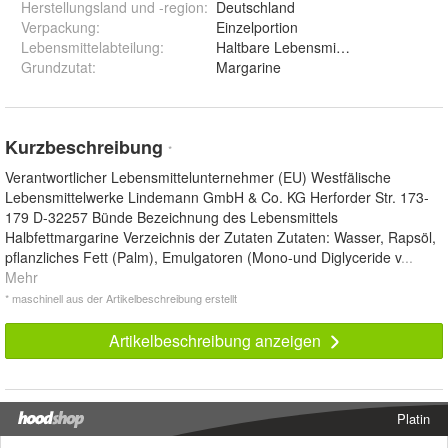
Herstellungsland und -region
:
Deutschland
Verpackung
:
Einzelportion
Lebensmittelabteilung
:
Haltbare Lebensmittel
Grundzutat
:
Margarine
Kurzbeschreibung
*
Verantwortlicher Lebensmittelunternehmer (EU) Westfälische
Lebensmittelwerke Lindemann GmbH & Co. KG Herforder Str. 173-
179 D-32257 Bünde Bezeichnung des Lebensmittels
Halbfettmargarine Verzeichnis der Zutaten Zutaten: Wasser, Rapsöl,
pflanzliches Fett (Palm), Emulgatoren (Mono-und Diglyceride v
...
Mehr
* maschinell aus der Artikelbeschreibung erstellt
Artikelbeschreibung anzeigen
Platin