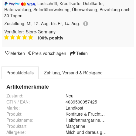
, Lastschrift, Kreditkarte, Debitkarte,
Ratenzahlung, Sofortüberweisung, Überweisung, Bezahlung nach
30 Tagen
Zustellung:
Mi, 12. Aug. bis Fr, 14. Aug.
Verkäufer:
Store-Germany
100% positiv
Merken
Preis vorschlagen
Teilen
Produktdetails
Zahlung, Versand & Rückgabe
Artikelmerkmale
Zustand:
Neu
GTIN / EAN:
4039500057425
Marke:
Landkost
Produkt
:
Konfitüre & Fruchtaufstrich
Produktname
:
Halbfettmargarine, Fettgehalt: 39%
Produktart
:
Margarine
Allergene
:
Milch und daraus gewonnene Erzeugn